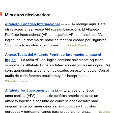
Mira otros diccionarios:
Alfabeto Fonético Internacional
— «AFI» redirige aquí. Para
otras acepciones, véase AFI (desambiguación). El Alfabeto
Fonético Internacional (AFI en español, API en francés e IPA en
inglés) es un sistema de notación fonética creado por lingüistas.
Su propósito es otorgar en forma …
Wikipedia Español
Anexo:Tabla del Alfabeto Fonético Internacional para el
inglés
— La tabla AFI del inglés contiene solamente aquellos
símbolos del Alfabeto Fonético Internacional (siglas en inglés IPA)
correspondientes a los fonemas usados en este lenguaje. Con el
audio de cada fonema resulta muy útil interpretar las… …
Wikipedia Español
Alfabeto fonético americanista
— El alfabeto fonético
americanista (AFA) o notación fonética americanista es un
alfabeto fonético o conjunto de convenciones desarrollado
originalmente por americanistas, antropólgos y lingüistas
europeos y norteamericanos para proporcionar una… …
Wikipedia