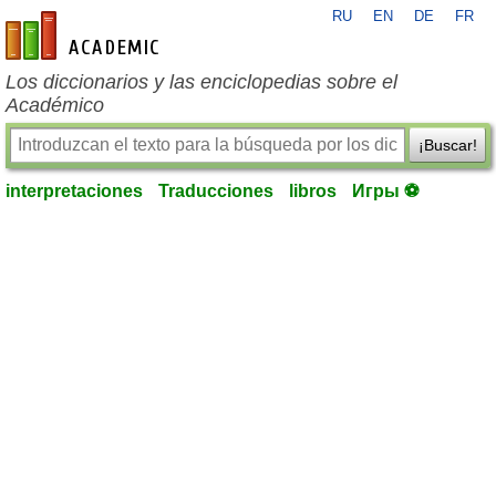
RU
EN
DE
FR
es-academic.com
Los diccionarios y las enciclopedias sobre el
Académico
¡Buscar!
interpretaciones
Traducciones
libros
Игры ⚽