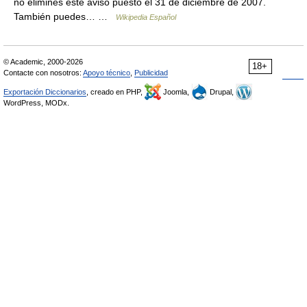
no elimines este aviso puesto el 31 de diciembre de 2007.
También puedes… …
Wikipedia Español
© Academic, 2000-2026
18+
Contacte con nosotros:
Apoyo técnico
,
Publicidad
Exportación Diccionarios
, creado en PHP,
Joomla,
Drupal,
WordPress, MODx.